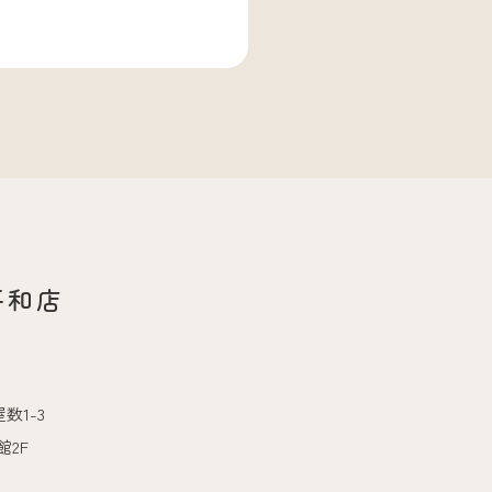
平和店
数1-3
2F