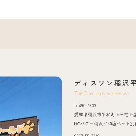
ディスワン稲沢
ThisOne Inazawa Heiwa
〒490-1303
愛知県稲沢市平和町上三宅上屋
HCバロー稲沢平和店ペット別館
0567-55-7216