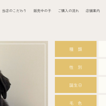
当店のこだわり
販売中の子
ご購入の流れ
店舗案内
種 類
性 別
誕生日
毛 色