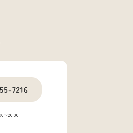
。
0〜20:00