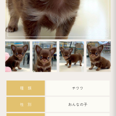
種 類
チワワ
性 別
おんなの子